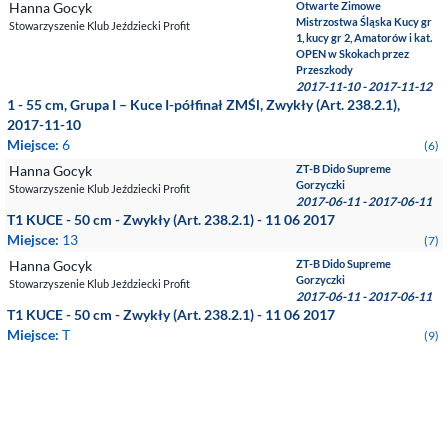
Hanna Gocyk
Otwarte Zimowe
Mistrzostwa Śląska Kucy gr
Stowarzyszenie Klub Jeździecki Profit
1, kucy gr 2, Amatorów i kat.
OPEN w Skokach przez
Przeszkody
2017-11-10 - 2017-11-12
1 - 55 cm, Grupa I – Kuce I-półfinał ZMŚl, Zwykły (Art. 238.2.1),
2017-11-10
Miejsce:
6
(6)
Hanna Gocyk
ZT-B Dido Supreme
Gorzyczki
Stowarzyszenie Klub Jeździecki Profit
2017-06-11 - 2017-06-11
T1 KUCE - 50 cm - Zwykły (Art. 238.2.1) - 11 06 2017
Miejsce:
13
(7)
Hanna Gocyk
ZT-B Dido Supreme
Gorzyczki
Stowarzyszenie Klub Jeździecki Profit
2017-06-11 - 2017-06-11
T1 KUCE - 50 cm - Zwykły (Art. 238.2.1) - 11 06 2017
Miejsce:
T
(9)