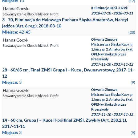
Miejsce:
10
(17)
Hanna Gocyk
II Eliminacje HPŚl i HZRiT
2018-03-10 - 2018-03-11
Stowarzyszenie Klub Jeździecki Profit
3 - 70, Eliminacja do Halowego Pucharu Śląska Amatorów, Na styl
jedźca (Art. 6 reg.), 2018-03-10
Miejsce:
42-45
(28)
Hanna Gocyk
Otwarte Zimowe
Mistrzostwa Śląska Kucy gr
Stowarzyszenie Klub Jeździecki Profit
1, kucy gr 2, Amatorów i kat.
OPEN w Skokach przez
Przeszkody
2017-11-10 - 2017-11-12
28 - 60/65 cm, Finał ZMŚl Grupa I – Kuce , Dwunawrotowy, 2017-11-
12
Miejsce:
3
(9)
Hanna Gocyk
Otwarte Zimowe
Mistrzostwa Śląska Kucy gr
Stowarzyszenie Klub Jeździecki Profit
1, kucy gr 2, Amatorów i kat.
OPEN w Skokach przez
Przeszkody
2017-11-10 - 2017-11-12
14 - 60 cm, Grupa I – Kuce II-półfinał ZMŚl, Zwykły (Art. 238.2.1),
2017-11-11
Miejsce:
3
(9)