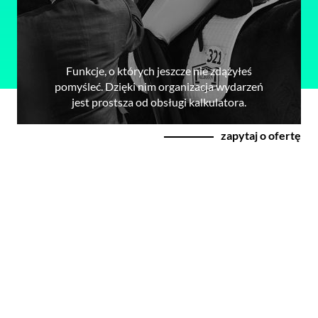
Funkcje, o których jeszcze nie zdążyłeś
pomyśleć. Dzięki nim organizacja wydarzeń
jest prostsza od obsługi kalkulatora.
zapytaj o ofertę