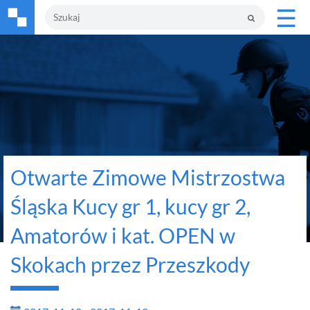
☰
Otwarte Zimowe Mistrzostwa
Śląska Kucy gr 1, kucy gr 2,
Amatorów i kat. OPEN w
Skokach przez Przeszkody