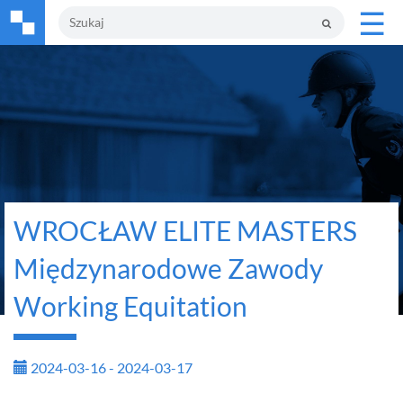
☰
WROCŁAW ELITE MASTERS
Międzynarodowe Zawody
Working Equitation
2024-03-16 - 2024-03-17