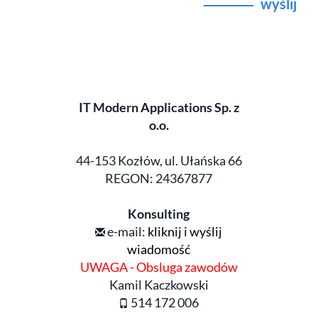
wyślij
IT Modern Applications Sp. z
o.o.
44-153 Kozłów, ul. Ułańska 66
REGON: 24367877
Konsulting
e-mail:
kliknij i wyślij
wiadomość
UWAGA - Obsluga zawodów
Kamil Kaczkowski
514 172 006