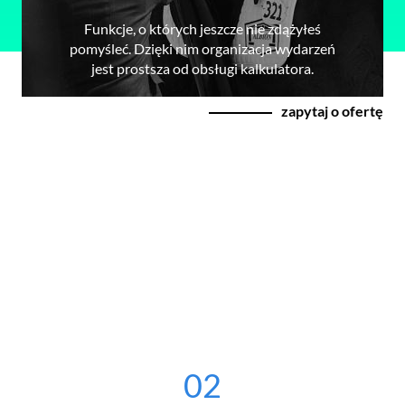
Funkcje, o których jeszcze nie zdążyłeś
pomyśleć. Dzięki nim organizacja wydarzeń
jest prostsza od obsługi kalkulatora.
zapytaj o ofertę
02